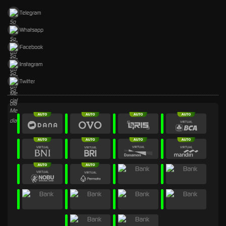
Telegram
Whatsapp
Facebook
Instagram
Twitter