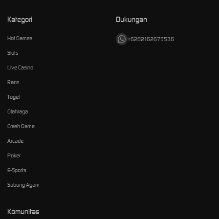
Kategori
Dukungan
Hot Games
+6282162675536
Slots
Live Casino
Race
Togel
Olahraga
Crash Game
Arcade
Poker
E-Sports
Sabung Ayam
Komunitas