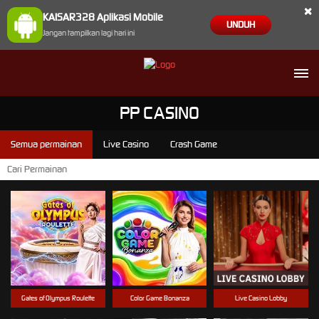
×
KAISAR328 Aplikasi Mobile
UNDUH
Jangan tampilkan lagi hari ini
PP CASINO
Semua permainan
Live Casino
Crash Game
Gates of Olympus Roulette
Color Game Bonanza
Live Casino Lobby