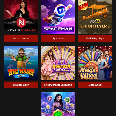
Nexus Lounge
Spaceman
Slot88 High Flyer
Big Bass Crash
Sweet Bonanza Candyland
Mega Wheel