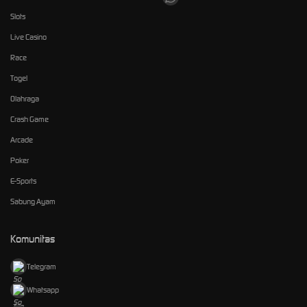
Slots
Live Casino
Race
Togel
Olahraga
Crash Game
Arcade
Poker
E-Sports
Sabung Ayam
Komunitas
Telegram
Whatsapp