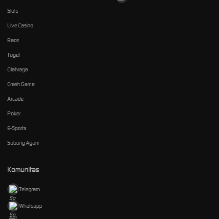
Slots
Live Casino
Race
Togel
Olahraga
Crash Game
Arcade
Poker
E-Sports
Sabung Ayam
Komunitas
Telegram
Whatsapp