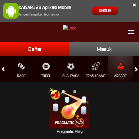
×
KAISAR328 Aplikasi Mobile
UNDUH
Jangan tampilkan lagi hari ini
Daftar
Masuk
SINO
RACE
TOGEL
OLAHRAGA
CRASH GAME
ARCADE
Pragmatic Play