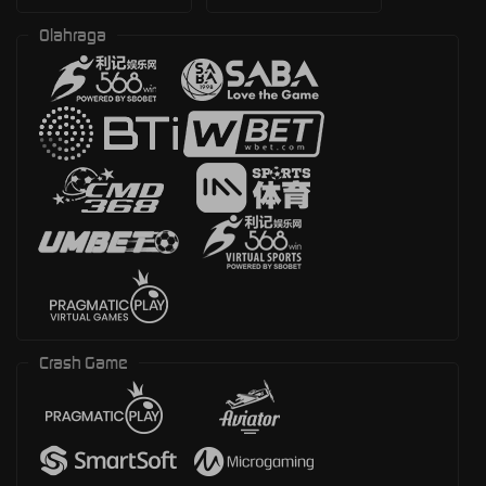
Olahraga
Crash Game