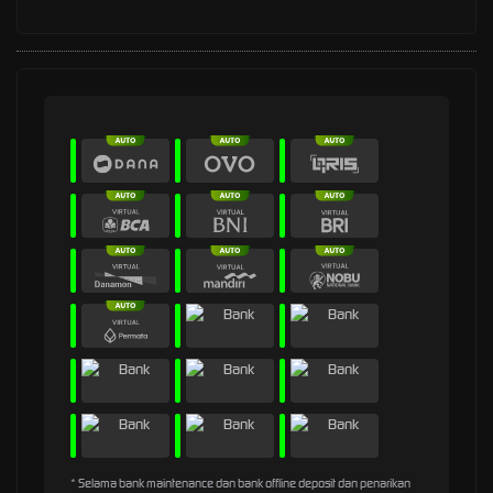
* Selama bank maintenance dan bank offline deposit dan penarikan