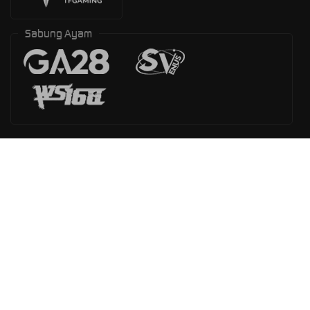
Sabung Ayam