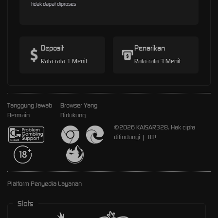
tidak dapat diproses
Deposit
Penarikan
Rata-rata 1 Menit
Rata-rata 3 Menit
Tanggung Jawab
Browser Yang
Bermain
Didukung
©2026 KAISAR328. Hak cipta
dilindungi | 18+
Platform Penyedia Layanan
Slots