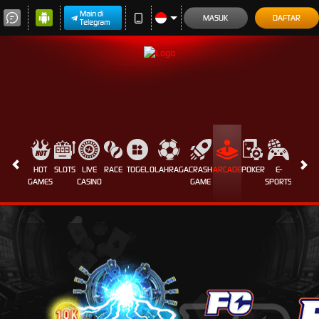
Main di
MASUK
DAFTAR
Telegram
HOT
SLOTS
LIVE
RACE
TOGEL
OLAHRAGA
CRASH
ARCADE
POKER
E-
SABUN
GAMES
CASINO
GAME
SPORTS
AYAM