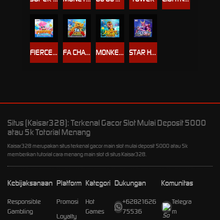
FIERCE FISHING
FA CHAI FISHING
MONKEY KING FISHING
STAR HUNTER
Situs (Kaisar328): Terkenal Gacor Slot Mulai Deposit 5000
atau 5k Totorial Menang
Kaisar328 merupakan situs terkenal gacor main slot mulai deposit 5000 atau 5k
memberikan tutorial cara menang main slot di situs Kaisar328.
Kebijaksanaan
Platform
Kategori
Dukungan
Komunitas
Responsible
Promosi
Hot
+62821626
Telegra
Gambling
Games
75536
m
Loyalty