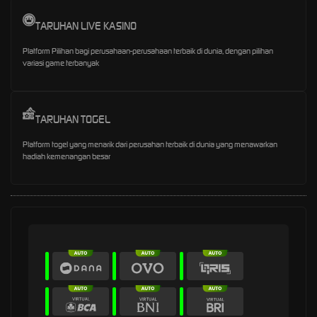
TARUHAN LIVE KASINO
Platform Pilihan bagi perusahaan-perusahaan terbaik di dunia, dengan pilihan
variasi game terbanyak
TARUHAN TOGEL
Platform togel yang menarik dari perusahan terbaik di dunia yang menawarkan
hadiah kemenangan besar