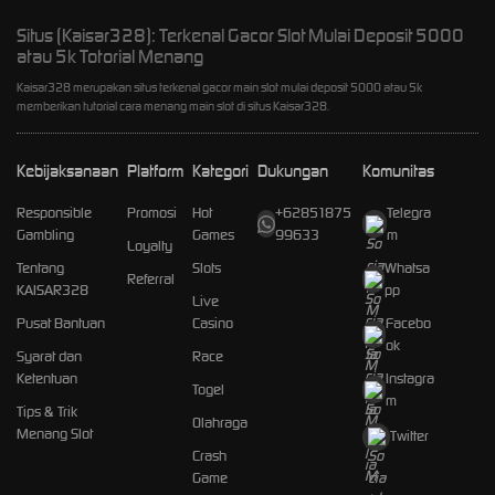
Situs (Kaisar328): Terkenal Gacor Slot Mulai Deposit 5000
atau 5k Totorial Menang
Kaisar328 merupakan situs terkenal gacor main slot mulai deposit 5000 atau 5k
memberikan tutorial cara menang main slot di situs Kaisar328.
Kebijaksanaan
Platform
Kategori
Dukungan
Komunitas
Responsible
Promosi
Hot
+62851875
Telegra
Gambling
Games
99633
m
Loyalty
Tentang
Slots
Whatsa
Referral
KAISAR328
pp
Live
Pusat Bantuan
Casino
Facebo
ok
Syarat dan
Race
Ketentuan
Instagra
Togel
m
Tips & Trik
Olahraga
Menang Slot
Twitter
Crash
Game