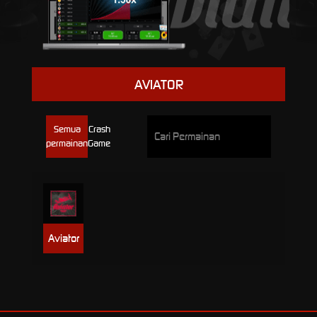
AVIATOR
Semua
Crash
permainan
Game
Aviator