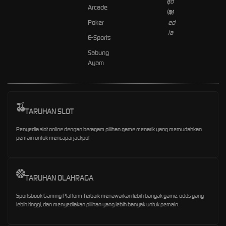
Arcade
Poker
E-Sports
Sabung
Ayam
TARUHAN SLOT
Penyedia slot online dengan beragam pilihan game menarik yang memudahkan
pemain untuk mencapai jackpot
TARUHAN OLAHRAGA
Sportsbook Gaming Platform Terbaik menawarkan lebih banyak game, odds yang
lebih tinggi, dan menyediakan pilihan yang lebih banyak untuk pemain.