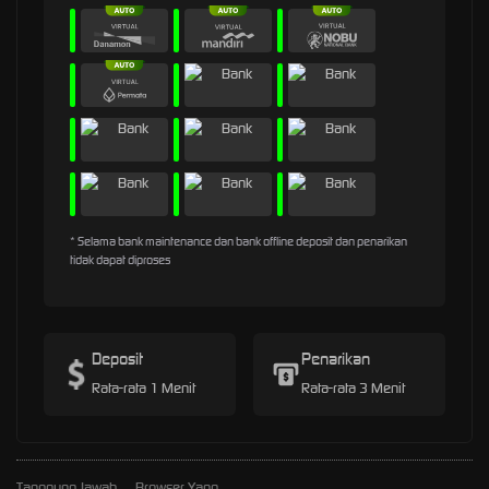
* Selama bank maintenance dan bank offline deposit dan penarikan
tidak dapat diproses
Deposit
Penarikan
Rata-rata 1 Menit
Rata-rata 3 Menit
Tanggung Jawab
Browser Yang