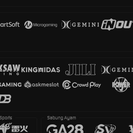
Sports
Sabung Ayam