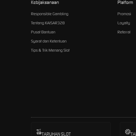
Kebijaksanaan
Platform
Responsible Gambling
Promosi
Tentang KAISAR328
Loyalty
Pusat Bantuan
Referral
Syarat dan Ketentuan
Tips & Trik Menang Slot
TARUHAN SLOT
TA