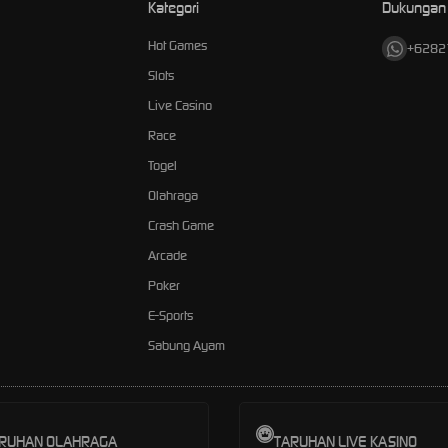
Kategori
Dukungan
Hot Games
+6282
Slots
Live Casino
Race
Togel
Olahraga
Crash Game
Arcade
Poker
E-Sports
Sabung Ayam
RUHAN OLAHRAGA
TARUHAN LIVE KASINO