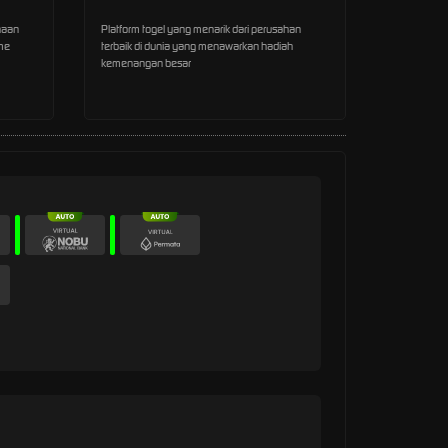
haan
Platform togel yang menarik dari perusahan
ame
terbaik di dunia yang menawarkan hadiah
kemenangan besar