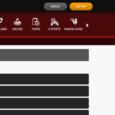
MASUK
DAFTAR
 GAME
ARCADE
POKER
E-SPORTS
SABUNG AYAM
PROMOSI