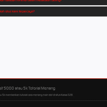
kah batasan minimal dalam melakukan betting?
kah situs kami terpercaya?
osit 5000 atau 5k Totorial Menang
u 5k memberikan tutorial cara menang main slot di situs Kaisar328.