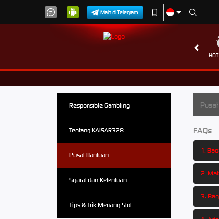
Main di Telegram
HOT
Pusat
Responsible Gambling
FAQs
Tentang KAISAR328
1. Ba
Pusat Bantuan
2. Mat
Syarat dan Ketentuan
3. Ba
Tips & Trik Menang Slot