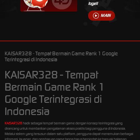
togel!
MAIN
KAISAR328 - Tempat Bermain Game Rank 1 Google
Terintegrasi di Indonesia
KAISAR328 - Tempat
Bermain Game Rank 1
Google Terintegrasi di
Indonesia
KAISAR328
hadir sebagai tempat bermain game dengan konsep terintegrasi yang
dirancang untuk memberikan pengalaman akses praktis bagi pengguna di Indonesia.
Melalui sistem yang tersusun dalam satu platform, pengguna dapat menemukan berbagai
informasi, layanan, dan pembaruan game tanpa harus berpindah ke banyak halaman.