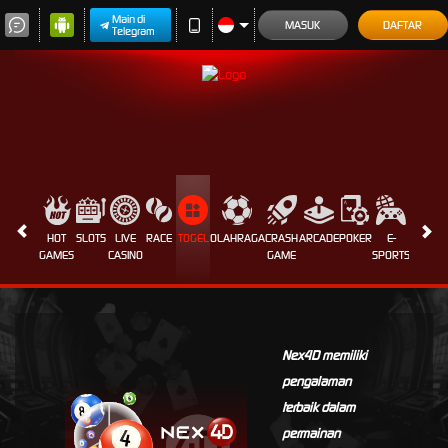
Main di
MASUK
DAFTAR
Telegram
HOT
SLOTS
LIVE
RACE
TOGEL
OLAHRAGA
CRASH
ARCADE
POKER
E-
SABUN
GAMES
CASINO
GAME
SPORTS
AYAM
Nex4D memiliki
pengalaman
terbaik dalam
permainan