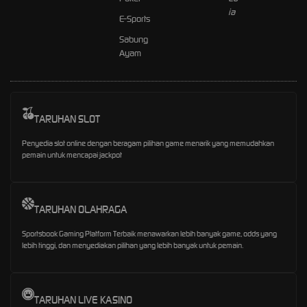
E-Sports
Sabung
Ayam
TARUHAN SLOT
Penyedia slot online dengan beragam pilihan game menarik yang memudahkan
pemain untuk mencapai jackpot
TARUHAN OLAHRAGA
Sportsbook Gaming Platform Terbaik menawarkan lebih banyak game, odds yang
lebih tinggi, dan menyediakan pilihan yang lebih banyak untuk pemain.
TARUHAN LIVE KASINO